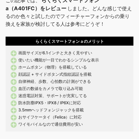
この記事では、
らくらくスマートフォン
a（A401FC）をレビュー
しました。どんな感じで使え
るのか色々と試したのでフィーチャーフォンからの乗り
換えを家族が検討してる人は参考にどうぞ！
らくらくスマートフォン a のメリット
画面サイズが6.1インチと大きく見やすい
使いたい機能が一目でわかるシンプルな表示
ホームボタン（物理）を搭載している
顔認証 + サイドボタン式指紋認証を搭載
自律神経、歩数、心拍数の計測ができる
血圧の数値をカメラで取り込み可能
迷惑電話対策、サポートが充実してる
防水防塵IPX5・IPX8 / IP6Xに対応
3.5mmヘッドフォンジャックを搭載
おサイフケータイ（Felica）に対応
ワイモバイルなので通信費用が安い