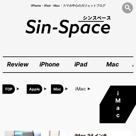
iPhone・iPad・Mac・スマホ中心のガジェットブログ
Review
iPhone
iPad
Mac
A
iMac
TOP
Apple
Mac
i
M
a
c