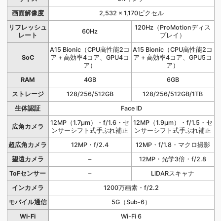
画面解像度
2,532 × 1,170ピクセル
リフレッシュ
120Hz（ProMotionディス
60Hz
レート
プレイ）
A15 Bionic（CPU高性能2コ
A15 Bionic（CPU高性能2コ
SoC
ア + 高効率4コア、GPU4コ
ア + 高効率4コア、GPU5コ
ア）
ア）
RAM
4GB
6GB
ストレージ
128/256/512GB
128/256/512GB/1TB
生体認証
Face ID
12MP（1.7μm）・f/1.6・セ
12MP（1.9μm）・f/1.5・セ
広角カメラ
ンサーシフト式手ぶれ補正
ンサーシフト式手ぶれ補正
超広角カメラ
12MP・f/2.4
12MP・f/1.8・マクロ撮影
望遠カメラ
–
12MP・光学3倍・f/2.8
ToFセンサー
–
LiDARスキャナ
インカメラ
1200万画素・f/2.2
モバイル通信
5G（Sub-6）
Wi-Fi
Wi-Fi 6