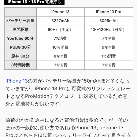
iPhone 13・13 Pro 電池持ち
iPhone 13
iPhone 13 Pro
バッテリー容量
3227mAh
3095mAh
画面駆動
60Hz（固定）
10〜120Hz（可変）
YouTube 60分
7%消費
7%消費
PUBG 30分
10％消費
9%消費
原神 30分
8%消費
11%消費
8時間待機
3%消費
3%消費
iPhone 13
の方がバッテリー容量が150mAhほど多くなっ
ていますが、iPhone 13 Proは可変式のリフレッシュレー
トとなるProMotionテクノロジーに対応しているため意
外と電池持ちが良いです。
負荷のかかる原神になると電池消費は多めですが、その
ほかの一般的な使い方であればiPhone 13、iPhone 13
Proはどちらもほぼ同じバッテリーライフとみて良さそう