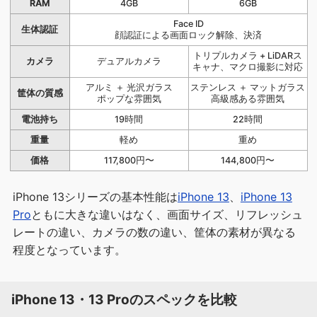
RAM
4GB
6GB
Face ID
生体認証
顔認証による画面ロック解除、決済
トリプルカメラ + LiDARス
カメラ
デュアルカメラ
キャナ、マクロ撮影に対応
アルミ ＋ 光沢ガラス
ステンレス ＋ マットガラス
筐体の質感
ポップな雰囲気
高級感ある雰囲気
電池持ち
19時間
22時間
重量
軽め
重め
価格
117,800円〜
144,800円〜
iPhone 13シリーズの基本性能は
iPhone 13
、
iPhone 13
Pro
ともに大きな違いはなく、画面サイズ、リフレッシュ
レートの違い、カメラの数の違い、筐体の素材が異なる
程度となっています。
iPhone 13・13 Proのスペックを比較