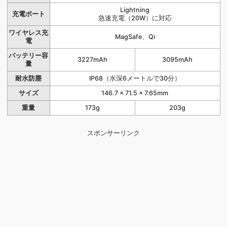
Lightning
充電ポート
急速充電（20W）に対応
ワイヤレス充
MagSafe、Qi
電
バッテリー容
3227mAh
3095mAh
量
耐水防塵
IP68（水深6メートルで30分）
サイズ
146.7 × 71.5 × 7.65mm
重量
173g
203g
スポンサーリンク