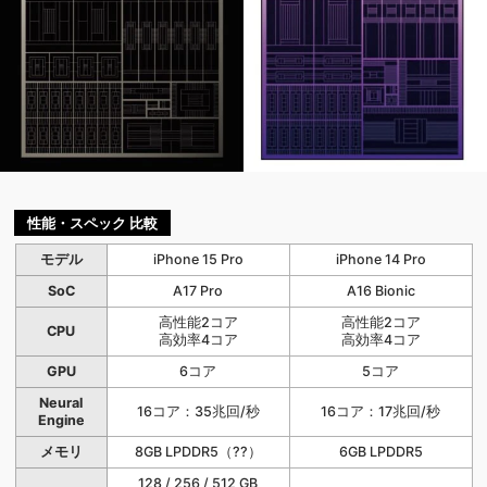
性能・スペック 比較
モデル
iPhone 15 Pro
iPhone 14 Pro
SoC
A17 Pro
A16 Bionic
高性能2コア
高性能2コア
CPU
高効率4コア
高効率4コア
GPU
6コア
5コア
Neural
16コア：35兆回/秒
16コア：17兆回/秒
Engine
メモリ
8GB LPDDR5（??）
6GB LPDDR5
128 / 256 / 512 GB