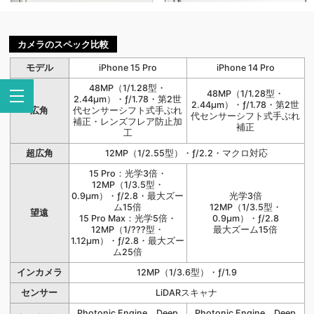
カメラのスペック比較
モデル
iPhone 15 Pro
iPhone 14 Pro
48MP（1/1.28型・
48MP（1/1.28型・
2.44μm）・ƒ/1.78・第2世
2.44μm）・ƒ/1.78・第2世
広角
代センサーシフト式手ぶれ
代センサーシフト式手ぶれ
補正・レンズフレア防止加
補正
工
超広角
12MP（1/2.55型）・ƒ/2.2・マクロ対応
15 Pro：光学3倍・
12MP（1/3.5型・
0.9μm）・ƒ/2.8・最大ズー
光学3倍
ム15倍
12MP（1/3.5型・
望遠
15 Pro Max：光学5倍・
0.9μm）・ƒ/2.8
12MP（1/???型・
最大ズーム15倍
1.12μm）・ƒ/2.8・最大ズー
ム25倍
インカメラ
12MP（1/3.6型）・ƒ/1.9
センサー
LiDARスキャナ
Photonic Engine、Deep
Photonic Engine、Deep