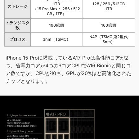
1TB
128 / 256 /512GB
ストレージ
（15 Pro Max： 256 / 512
1TB
GB / 1TB）
トランジスタ
190億個
160億個
数
N4P（TSMC 第2世代
プロセス
3nm（TSMC）
5nm）
iPhone 15 Proに搭載しているA17 Proは高性能コアが2
つ、省電力コアが4つの6コアCPUでA16 Bionicと同じコ
ア数ですが、CPUが10％、GPUが20%ほど高速化された
チップとなります。