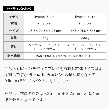
本体サイズの比較
モデル
iPhone 15 Pro
iPhone 14 Pro
画面
6.1インチ
6.1インチ
サイズ
146.6 × 70.6 × 8.25 mm
147.5 × 71.5 × 7.85 mm
重量
187 g
206 g
チタニウム + テクスチャー
ステンレス + テクスチャー
素材
ドマットガラス
ドマットガラス
防水防塵
IPX8 / IP6X（水深6mに30分耐えられる）
どちらも6.1インチディスプレイを搭載し本体サイズはほ
ぼ同じですがiPhone 15 Proはベゼル幅が狭くなって
0.9mm ほどコンパクトになりました。
ただし、本体の厚みは 7.85 mm → 8.25 mm と 0.4mm
ほど分厚くなっています。