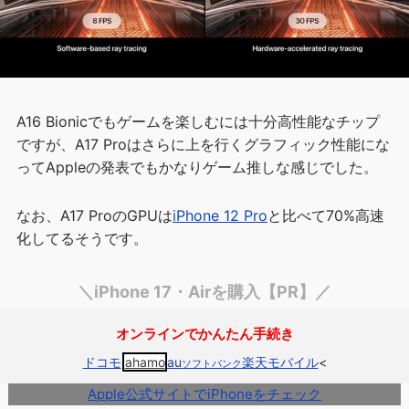
A16 Bionicでもゲームを楽しむには十分高性能なチップ
ですが、A17 Proはさらに上を行くグラフィック性能にな
ってAppleの発表でもかなりゲーム推しな感じでした。
なお、A17 ProのGPUは
iPhone 12 Pro
と比べて70%高速
化してるそうです。
＼iPhone 17・Airを購入【PR】／
オンラインでかんたん手続き
ドコモ
ahamo
au
楽天モバイル
<
ソフトバンク
Apple公式サイトでiPhoneをチェック