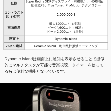
Super Retina XDRディスプレイ（有機EL）、HDR対応、
仕様
広色域P3、True Tone、ProMotionテクノロジー
コントラスト
2,000,000:1
比（標準）
最大1,000ニト（標準）
画面輝度
ピーク1,600ニト（HDR）
ピーク2,000ニト（屋外）
画面上
Dynamic Island
パネル素材
Ceramic Shield、耐指紋性撥油コーティング
Dynamic Islandは画面上に通知を表示させることで擬似
的にマルチタスクが可能で音楽視聴、タイマーを使って
る時は便利な機能となっています。