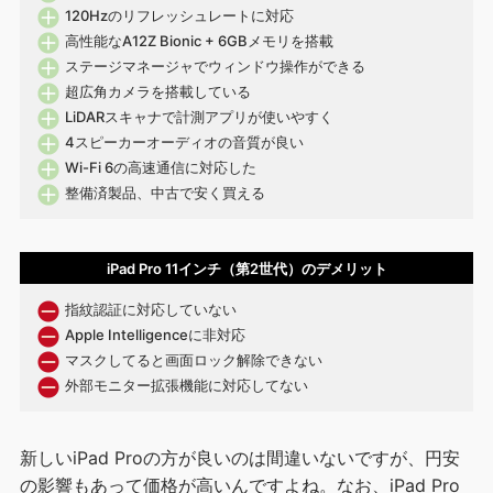
120Hzのリフレッシュレートに対応
高性能なA12Z Bionic + 6GBメモリを搭載
ステージマネージャでウィンドウ操作ができる
超広角カメラを搭載している
LiDARスキャナで計測アプリが使いやすく
4スピーカーオーディオの音質が良い
Wi-Fi 6の高速通信に対応した
整備済製品、中古で安く買える
iPad Pro 11インチ（第2世代）のデメリット
指紋認証に対応していない
Apple Intelligenceに非対応
マスクしてると画面ロック解除できない
外部モニター拡張機能に対応してない
新しいiPad Proの方が良いのは間違いないですが、円安
の影響もあって価格が高いんですよね。なお、iPad Pro