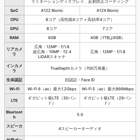
ラミネーションディスプレイ、反射防止コーティング
SoC
A12Z Bionic
A12X Bionic
CPU
8コア（高性能4コア + 高効率4コア）
GPU
8コア
7コア
RAM
6GB
4GB（1TBは6GB）
広角：12MP・f/1.8
リアカメ
超広角：10MP・f2.4
広角：12MP・f/1.8
ラ
LiDARスキャナ
インカメ
TrueDepthカメラ（700万画素）
ラ
生体認証
顔認証・Face ID
Wi-Fi
Wi-Fi 6（ax）最大1.2Gbps
Wi-Fi 5（ac）最大866Mbps
ギガビット級LTE（30バン
ギガビット級LTE（29バン
LTE
ド）
ド）
Bluetoot
5.0
h
スピーカ
4スピーカーオーディオ
ー