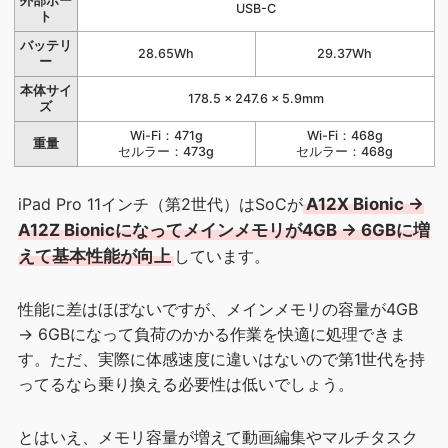
外部ポー
USB-C
ト
バッテリ
28.65Wh
29.37Wh
ー
本体サイ
178.5 × 247.6 × 5.9mm
ズ
Wi-Fi：471g
Wi-Fi：468g
重量
セルラー：473g
セルラー：468g
iPad Pro 11インチ（第2世代）はSoCが
A12X Bionic →
A12Z Bionicになってメインメモリが4GB → 6GBに増
えて基本性能が向上
しています。
性能に差はほぼないですが、メインメモリの容量が4GB
→ 6GBになって負荷のかかる作業を快適に処理できま
す。ただ、実際に体感速度に違いはないので第1世代を持
ってるなら乗り換える必要性は低いでしょう。
とはいえ、メモリ容量が増えて動画編集やマルチタスク