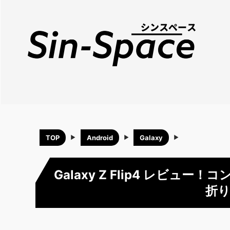
TOP
Android
Galaxy
Galaxy Z Flip4 レビ
折