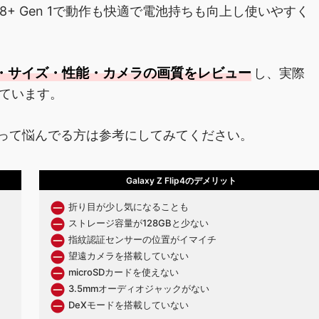
 8+ Gen 1で動作も快適で電池持ちも向上し使いやすく
デザイン・サイズ・性能・カメラの画質をレビュー
し、実際
ています。
って悩んでる方は参考にしてみてください。
Galaxy Z Flip4のデメリット
折り目が少し気になることも
ストレージ容量が128GBと少ない
指紋認証センサーの位置がイマイチ
望遠カメラを搭載していない
microSDカードを使えない
3.5mmオーディオジャックがない
DeXモードを搭載していない