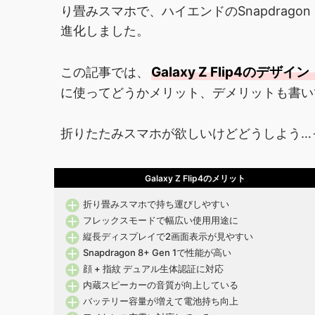
り畳みスマホで、ハイエンドのSnapdragon
進化しました。
Galaxy Z Flip4の
この記事では、
に使ってどうかメリット、デメリットも書い
折りたたみスマホが欲しいけどどうしよう…
Galaxy Z Flip4のメリット
折り畳みスマホで持ち運びしやすい
フレックスモードで幅広い使用用途に
縦長ディスプレイで2画面表示が見やすい
Snapdragon 8+ Gen 1で性能が高い
顔 + 指紋 デュアル生体認証に対応
内蔵スピーカーの音質が向上している
バッテリー容量が増えて電池持ち向上