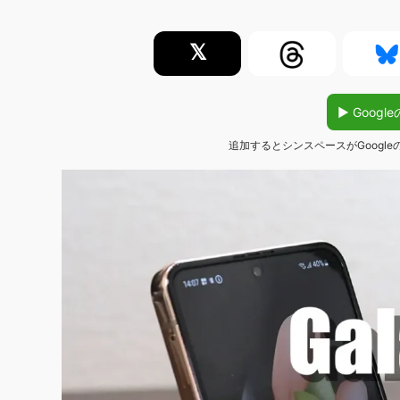
𝕏
▶︎ Goo
追加するとシンスペースがGoogl