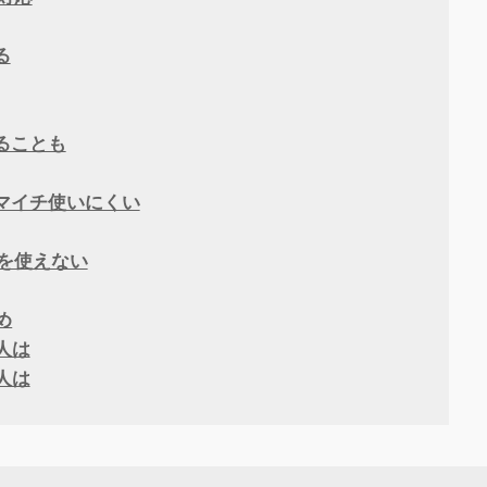
る
ることも
マイチ使いにくい
ドを使えない
め
な人は
い人は