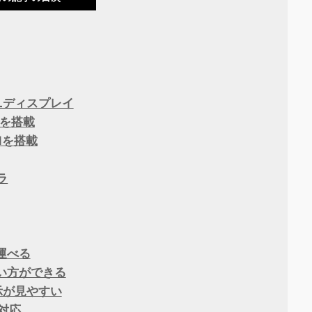
Lディスプレイ
イを搭載
 1を搭載
ラ
運べる
い方ができる
示が見やすい
対応