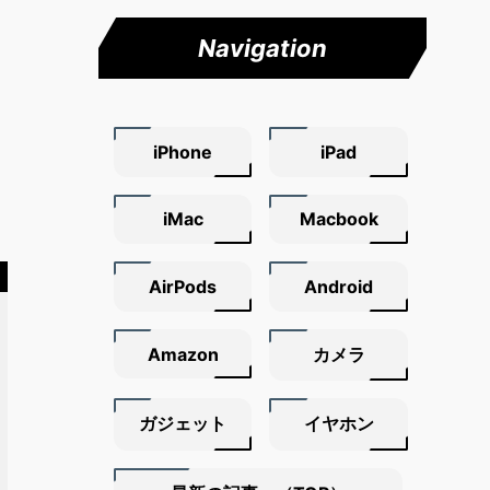
Navigation
iPhone
iPad
iMac
Macbook
AirPods
Android
Amazon
カメラ
ガジェット
イヤホン