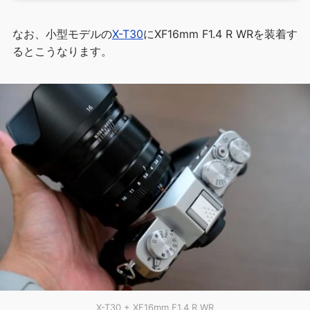
なお、小型モデルの
X-T30
にXF16mm F1.4 R WRを装着す
るとこうなります。
X-T30 + XF16mm F1.4 R WR