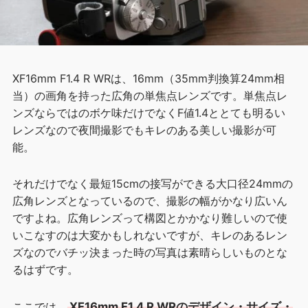
XF16mm F1.4 R WRは、16mm（35mm判換算24mm相
当）の画角を持った広角の単焦点レンズです。単焦点レ
ンズならではのボケ味だけでなくF値1.4ととても明るい
レンズなので夜間撮影でもキレのある美しい撮影が可
能。
それだけでなく最短15cmの接写ができる大口径24mmの
広角レンズとなっているので、撮影の幅がかなり広いん
ですよね。広角レンズって構図とかかなり難しいので使
いこなすのは大変かもしれないですが、キレのあるレン
ズなのでバチッ決まった時の写真は素晴らしいものとな
るはずです。
ここでは、
XF16mm F1.4 R WRのデザイン・サイズ・