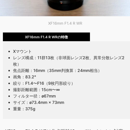
XF16mm F1.4 R WR
XF16mm F1.4 R WRの特徴
Xマウント
レンズ構成：11群13枚（非球面レンズ2枚、異常分散レンズ2
枚）
焦点距離：16mm（35mm判換算：24mm相当）
画角：83.2°
絞り：F1.4〜F16（9枚円形絞り）
撮影距離範囲：15cm〜∞
フィルター径：ø67mm
サイズ：ø73.4mm × 73mm
重量：375g