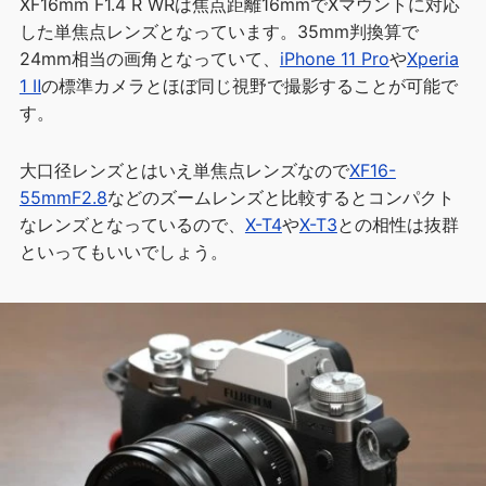
XF16mm F1.4 R WRは焦点距離16mmでXマウントに対応
した単焦点レンズとなっています。35mm判換算で
24mm相当の画角となっていて、
iPhone 11 Pro
や
Xperia
1 Ⅱ
の標準カメラとほぼ同じ視野で撮影することが可能で
す。
大口径レンズとはいえ単焦点レンズなので
XF16-
55mmF2.8
などのズームレンズと比較するとコンパクト
なレンズとなっているので、
X-T4
や
X-T3
との相性は抜群
といってもいいでしょう。