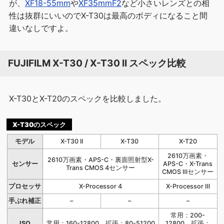
が、
XF18-55mm
や
XF35mmF2
など小さいレンズとの相
性は抜群にいいのでX-T30は最高のボディになること間
違いなしですよ。
FUJIFILM X-T30 / X-T30 II スペック比較
X-T30とX-T20のスペックを比較しました。
X-T30のスペック
モデル
X-T30 II
X-T30
X-T20
2610万画素・
2610万画素・APS-C・裏面照射型X-
センサー
APS-C・X-Trans
Trans CMOS 4センサー
CMOS Ⅲセンサー
プロセッサ
X-Processor 4
X-Processor Ⅲ
手ぶれ補正
–
–
–
常用：200-
ISO
常用：160-12800、拡張：80-51200
12800、拡張：