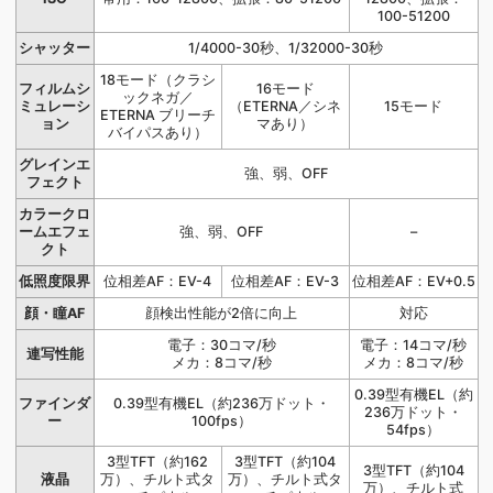
100-51200
シャッター
1/4000-30秒、1/32000-30秒
18モード（クラシ
フィルムシ
16モード
ックネガ／
ミュレーシ
（ETERNA／シネ
15モード
ETERNA ブリーチ
ョン
マあり）
バイパスあり）
グレインエ
強、弱、OFF
フェクト
カラークロ
ームエフェ
強、弱、OFF
–
クト
低照度限界
位相差AF：EV-4
位相差AF：EV-3
位相差AF：EV+0.5
顔・瞳AF
顔検出性能が2倍に向上
対応
電子：30コマ/秒
電子：14コマ/秒
連写性能
メカ：8コマ/秒
メカ：8コマ/秒
0.39型有機EL（約
ファインダ
0.39型有機EL（約236万ドット・
236万ドット・
ー
100fps）
54fps）
3型TFT（約162
3型TFT（約104
3型TFT（約104
液晶
万）、チルト式タ
万）、チルト式タ
万）、チルト式