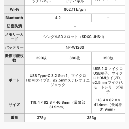
ッチパネル
ッチパネル
Wi-Fi
802.11 b/g/n
Bluetooth
4.2
–
防塵防滴
–
メモリーカ
シングルSDスロット（SDXC UHS-I）
ード
バッテリー
NP-W126S
撮影可能枚
390枚
380枚
350枚
数
USB 2.0 マイクロ
USB端子、マイク
USB Type-C 3.2 Gen 1、マイクロ
ロHDMIタイプD、
ポート
HDMIタイプD、ø2.5mmステレオミニ
ø2.5mm マイク/リ
ジャック
モートレリーズ端
子
118.4 × 82.8 ×
118.4 × 82.8 × 46.8mm（最薄部
サイズ
41.4mm（最薄部
31.9mm）
31.9mm）
重量
378g
383g