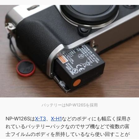
バッテリーはNP-W126Sを採用
NP-W126Sは
X-T3
、
X-H1
などのボディにも幅広く採用さ
れているバッテリーパックなのでサブ機などで複数の富
士フイルムのボディを所持しているなら使い回すことが