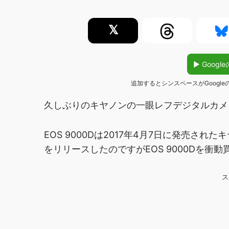
𝕏
▶︎ Goo
追加するとシンスペースがGoogl
久しぶりのキヤノンの一眼レフデジタルカメラCa
EOS 9000Dは2017年4月7日に発売され
をリリースしたのですがEOS 9000Dを衝
ス