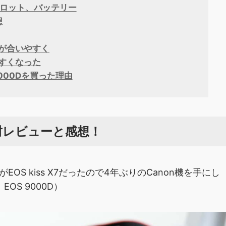
スロット、バッテリー
想
が合いやすく
すくなった
 9000Dを買った理由
！開封レビューと感想！
S kiss X7だったので4年ぶりのCanon機を手にし
EOS 9000D）