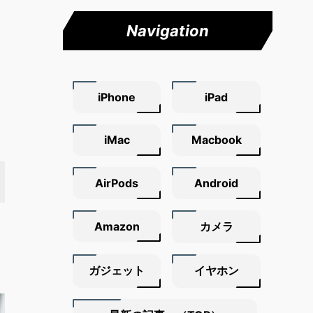
Navigation
iPhone
iPad
iMac
Macbook
AirPods
Android
Amazon
カメラ
ガジェット
イヤホン