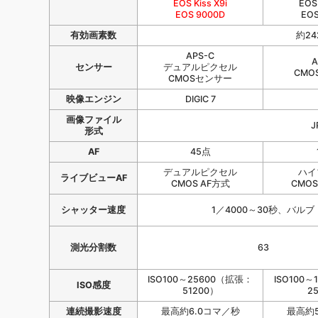
EOS Kiss X9i
EOS 
EOS 9000D
EOS
有効画素数
約2
APS-C
A
センサー
デュアルピクセル
CMO
CMOSセンサー
映像エンジン
DIGIC 7
画像ファイル
J
形式
AF
45点
デュアルピクセル
ハイ
ライブビューAF
CMOS AF方式
CMOS 
シャッター速度
1／4000～30秒、バルブ
測光分割数
63
ISO100～25600（拡張：
ISO100
ISO感度
51200）
2
連続撮影速度
最高約6.0コマ／秒
最高約5