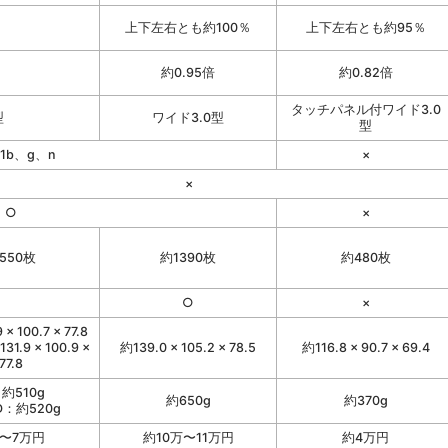
上下左右とも約100％
上下左右とも約95％
約0.95倍
約0.82倍
タッチパネル付ワイド3.0
型
ワイド3.0型
型
11b、g、n
×
×
○
×
550枚
約1390枚
約480枚
○
×
× 100.7 × 77.8
1.9 × 100.9 ×
約139.0 × 105.2 × 78.5
約116.8 × 90.7 × 69.4
77.8
：約510g
約650g
約370g
D：約520g
〜7万円
約10万〜11万円
約4万円