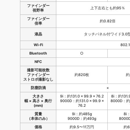
ファインダー
上下左右とも約95％
視野率
ファインダー
約0.82倍
倍率
液晶
タッチパネル付ワイド3.0
Wi-Fi
802.
Bluetooth
○
NFC
撮影可能枚数
ファインダー
約820枚
約
ストロボ撮影なし
防塵防滴
×
大きさ
9i：約131.0 × 99.9 × 76.2
8i：約131.9 
幅 × 高さ × 奥行
9000D：約131.0 × 99.9 ×
8000D：約13
(mm)
76.2
質量
9i：約485g
8i
（本体のみ）
9000D：約493g
8000
価格
約9.5〜11万円
約6