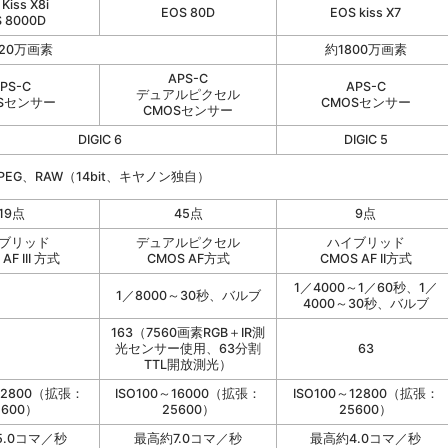
Kiss X8i
EOS 80D
EOS kiss X7
 8000D
420万画素
約1800万画素
APS-C
PS-C
APS-C
デュアルピクセル
Sセンサー
CMOSセンサー
CMOSセンサー
DIGIC 6
DIGIC 5
PEG、RAW（14bit、キヤノン独自）
19点
45点
9点
ブリッド
デュアルピクセル
ハイブリッド
AF III 方式
CMOS AF方式
CMOS AF II方式
1／4000～1／60秒、1／
1／8000～30秒、バルブ
4000～30秒、バルブ
163（7560画素RGB＋IR測
光センサー使用、63分割
63
TTL開放測光）
～12800（拡張：
ISO100～16000（拡張：
ISO100～12800（拡張：
5600）
25600）
25600）
.0コマ／秒
最高約7.0コマ／秒
最高約4.0コマ／秒