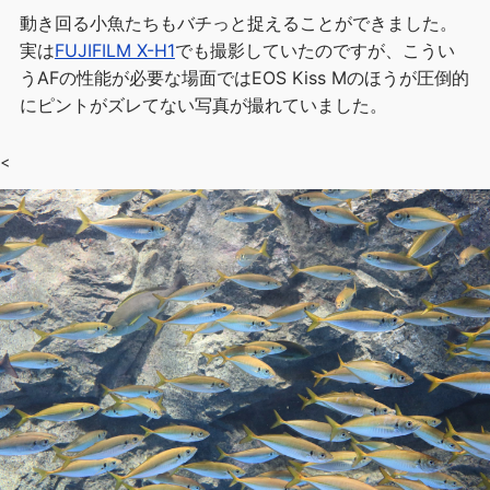
動き回る小魚たちもバチっと捉えることができました。
実は
FUJIFILM X-H1
でも撮影していたのですが、こうい
うAFの性能が必要な場面ではEOS Kiss Mのほうが圧倒的
にピントがズレてない写真が撮れていました。
<