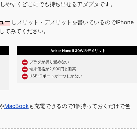
びしやすくどこにでも持ち出せるアダプタです。
ビュー
しメリット・デメリットを書いているのでiPhone
してみてください。
Anker Nano II 30Wのデメリット
プラグが折り畳めない
端末価格が2,990円と割高
USB-Cポートが一つしかない
や
MacBook
も充電できるので1個持っておくだけで色