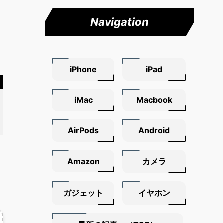
Navigation
iPhone
iPad
iMac
Macbook
AirPods
Android
Amazon
カメラ
ガジェット
イヤホン