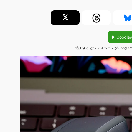
𝕏
▶︎ Goo
追加するとシンスペースがGoogl